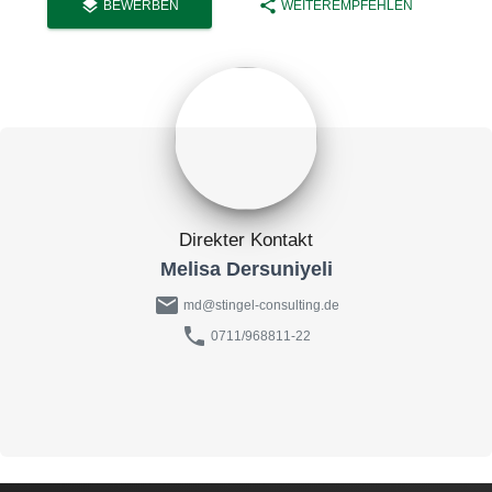
layers
share
BEWERBEN
WEITEREMPFEHLEN
Direkter Kontakt
Melisa Dersuniyeli
mail
md@stingel-consulting.de
phone
0711/968811-22