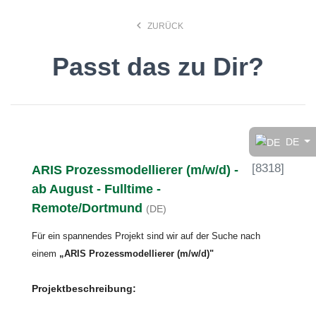
keyboard_arrow_left
ZURÜCK
Passt das zu Dir?
Finde den Job, der Dir
gefällt!
DE
[
8318
]
ARIS Prozessmodellierer (m/w/d) -
search
ab August - Fulltime -
Remote/Dortmund
(DE)
Anstellungsart
Für ein spannendes Projekt
sind wir auf der Suche nach
einem
„
ARIS
Prozessmodellierer
(m/w/d)"
Deutsch
Projektbeschreibung:
Ort