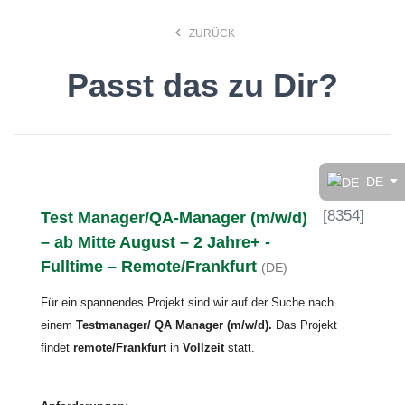
keyboard_arrow_left
ZURÜCK
Passt das zu Dir?
Finde den Job, der Dir
gefällt!
DE
[
8354
]
Test Manager/QA-Manager (m/w/d)
search
– ab Mitte August – 2 Jahre+ -
Fulltime – Remote/Frankfurt
(DE)
Anstellungsart
Für ein spannendes Projekt
sind wir auf der Suche nach
einem
Testmanager/ QA Manager
(m/w/d).
Das Projekt
Deutsch
findet
remote/Frankfurt
in
Vollzeit
statt.
Ort