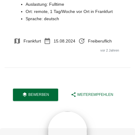
Auslastung: Fulltime
Ort: remote, 1 Tag/Woche vor Ort in Frankfurt
Sprache: deutsch
map
date_range
update
Frankfurt
15.08.2024
Freiberuflich
vor 2 Jahren
layers
share
BEWERBEN
WEITEREMPFEHLEN