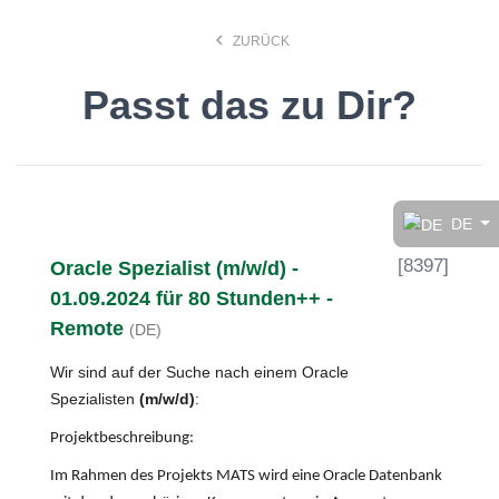
keyboard_arrow_left
ZURÜCK
Passt das zu Dir?
Finde den Job, der Dir
gefällt!
DE
[
8397
]
Oracle Spezialist (m/w/d) -
search
01.09.2024 für 80 Stunden++ -
Remote
(DE)
Anstellungsart
Wir sind auf der Suche nach einem Oracle
Spezialisten
(m/w/d)
:
Deutsch
Projektbeschreibung:
Im Rahmen des Projekts MATS wird eine Oracle Datenbank
Ort