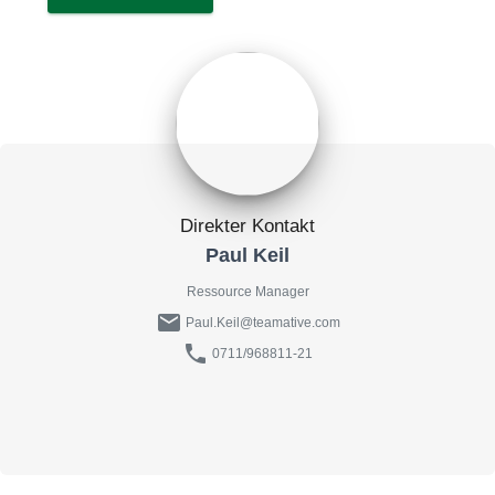
Direkter Kontakt
Paul Keil
Ressource Manager
mail
Paul.Keil@teamative.com
phone
0711/968811-21