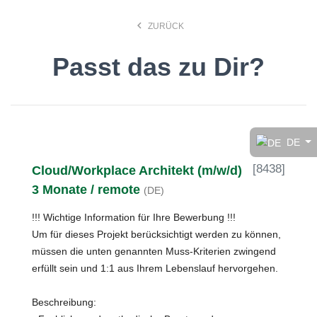
keyboard_arrow_left
ZURÜCK
Passt das zu Dir?
Finde den Job, der Dir
gefällt!
DE
[
8438
]
Cloud/Workplace Architekt (m/w/d)
search
3 Monate / remote
(DE)
!!! Wichtige Information für Ihre Bewerbung !!!
Anstellungsart
Um für dieses Projekt berücksichtigt werden zu können,
müssen die unten genannten Muss-Kriterien zwingend
Deutsch
erfüllt sein und 1:1 aus Ihrem Lebenslauf hervorgehen.
Beschreibung:
Ort