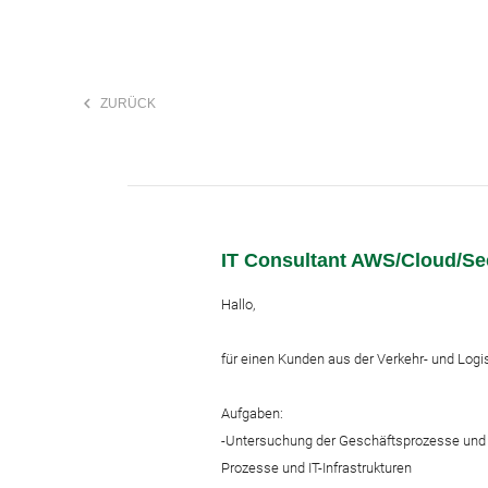
keyboard_arrow_left
ZURÜCK
F
search
IT Consultant AWS/Cloud/Secur
Anstellungsart
Hallo,
für einen Kunden aus der Verkehr- und Logi
Aufgaben:
-Untersuchung der Geschäftsprozesse und I
Prozesse und IT-Infrastrukturen