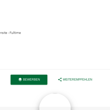
site - Fulltime
layers
share
BEWERBEN
WEITEREMPFEHLEN