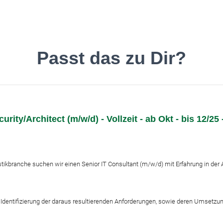
inde den Job, der Dir gefäll
Passt das zu Dir?
ity/Architect (m/w/d) - Vollzeit - ab Okt - bis 12/25
Deutsch
O
stikbranche suchen wir einen Senior IT Consultant (m/w/d) mit Erfahrung in der
dentifizierung der daraus resultierenden Anforderungen, sowie deren Umsetzun