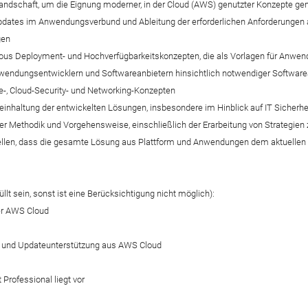
dschaft, um die Eignung moderner, in der Cloud (AWS) genutzter Konzepte gem
updates im Anwendungsverbund und Ableitung der erforderlichen Anforderungen
gen
ous Deployment- und Hochverfügbarkeitskonzepten, die als Vorlagen für Anwen
wendungsentwicklern und Softwareanbietern hinsichtlich notwendiger Softwa
e-, Cloud-Security- und Networking-Konzepten
neinhaltung der entwickelten Lösungen, insbesondere im Hinblick auf IT Sicherh
r Methodik und Vorgehensweise, einschließlich der Erarbeitung von Strategien
ellen, dass die gesamte Lösung aus Plattform und Anwendungen dem aktuellen 
lt sein, sonst ist eine Berücksichtigung nicht möglich):
der AWS Cloud
s- und Updateunterstützung aus AWS Cloud
 Professional liegt vor