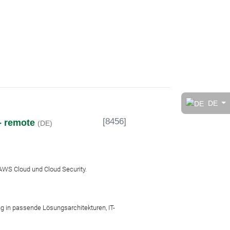
t!
DE
[
8456
]
 - remote
(DE)
rt
 AWS Cloud und Cloud Security.
g in passende Lösungsarchitekturen, IT-