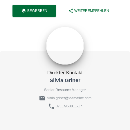
layers
share
BEWERBEN
WEITEREMPFEHLEN
Direkter Kontakt
Silvia Griner
Senior Resource Manager
mail
silvia.griner@teamative.com
phone
0711/968811-17