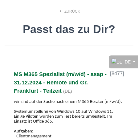
keyboard_arrow_left
ZURÜCK
Passt das zu Dir?
Finde den Job, der Dir
gefällt!
DE
[
8477
]
MS M365 Spezialist (m/w/d) - asap -
search
31.12.2024 - Remote und Gr.
Frankfurt - Teilzeit
(DE)
Anstellungsart
wir sind auf der Suche nach einem M365 Berater (m/w/d):
Systemumstellung von Windows 10 auf Windows 11.
Deutsch
Einige Piloten wurden zum Test bereits umgestellt. Im
Einsatz ist Office 365.
Aufgaben:
- Clientmanagement
Ort