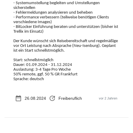
- Systemumstellung begleiten und Umstellungen
sicherstellen
- Fehlermeldungen analysieren und beheben
- Performance verbessern (teilweise benötigen Clients
verschiedene Images)
- BitLocker Einführung beraten und unterstützen (bisher ist
Trellix im Einsatz)
Der Kunde wünscht sich Reisebereitschaft und regelmäßige
vor Ort Leistung nach Absprache (Neu-Isenburg). Geplant
ist ein Start schnellstmöglich.
Start: schnellstmöglich
Dauer: 01.09.2024 - 31.12.2024
Auslastung: 3-4 Tage Pro Woche
50% remote, ggf. 50 % GR Frankfurt
Sprache: deutsch
date_range
update
26.08.2024
Freiberuflich
vor 2 Jahren