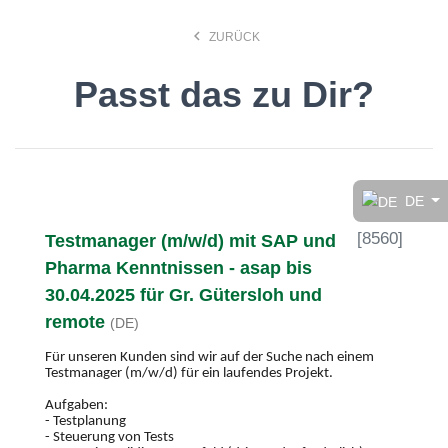
keyboard_arrow_left
ZURÜCK
Passt das zu Dir?
Finde den Job, der Dir
gefällt!
DE
[
8560
]
Testmanager (m/w/d) mit SAP und
search
Pharma Kenntnissen - asap bis
30.04.2025 für Gr. Gütersloh und
Anstellungsart
remote
(DE)
Für unseren Kunden sind wir auf der Suche nach einem
Testmanager (m/w/d) für ein laufendes Projekt.
Deutsch
Aufgaben:
- Testplanung
- Steuerung von Tests
Ort