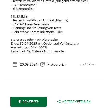
- Testen im validierten Umfeld (dringend erforderlich)
- SAP Kenntnisse
- Jira Kenntnisse
MUSS Skills:
- Testen im validierten Umfeld (Pharma)
- SAP S/4 Hana Kenntnisse
- Planung und Steuerung von Tests
- Sehr starke Kommunikations-Skills
Start: asap oder nach Absprache
Ende: 30.04.2025 mit Option auf Verlängerung
Auslastung: 80 % - 100%
Einsatzort: Gr. Gütersloh und remote
date_range
update
20.09.2024
Freiberuflich
vor 2 Jahren
layers
share
BEWERBEN
WEITEREMPFEHLEN