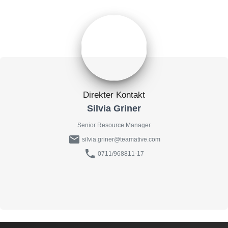
Direkter Kontakt
Silvia Griner
Senior Resource Manager
mail
silvia.griner@teamative.com
phone
0711/968811-17