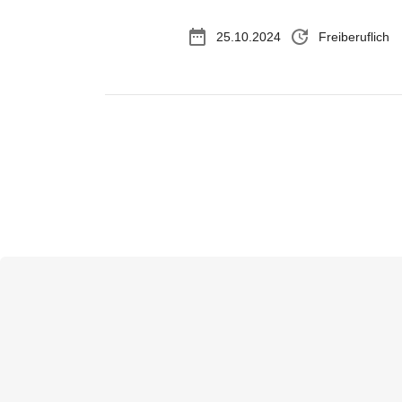
date_range
update
25.10.2024
Freiberuflich