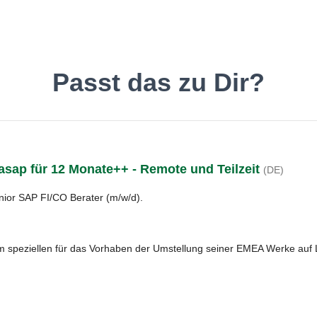
inde den Job, der Dir gefäll
Passt das zu Dir?
 asap für 12 Monate++ - Remote und Teilzeit
(DE)
Deutsch
O
nior SAP FI/CO Berater (m/w/d).
im speziellen für das Vorhaben der Umstellung seiner EMEA Werke auf 