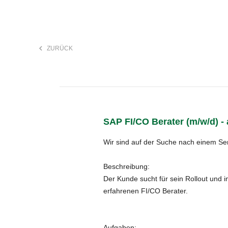
keyboard_arrow_left
ZURÜCK
F
search
SAP FI/CO Berater (m/w/d) -
Anstellungsart
Wir sind auf der Suche nach einem Se
Beschreibung:
Der Kunde sucht für sein Rollout und 
erfahrenen FI/CO Berater.
Aufgaben: