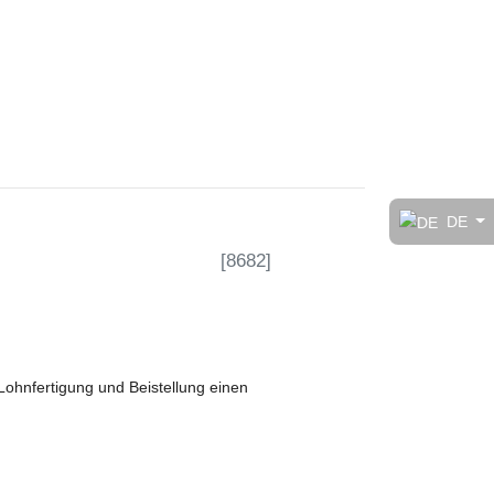
t!
DE
[
8682
]
rt
Lohnfertigung und Beistellung einen