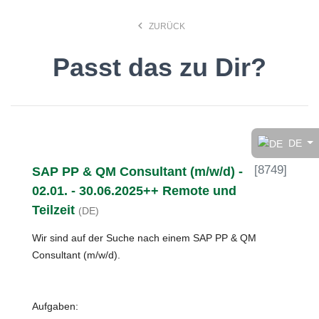
keyboard_arrow_left
ZURÜCK
Passt das zu Dir?
Finde den Job, der Dir
gefällt!
DE
[
8749
]
SAP PP & QM Consultant (m/w/d) -
search
02.01. - 30.06.2025++ Remote und
Teilzeit
(DE)
Anstellungsart
Wir sind auf der Suche nach einem SAP PP & QM
Consultant (m/w/d).
Deutsch
Aufgaben:
Ort