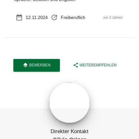
date_range
update
12.11.2024
Freiberuflich
vor 2 Jahren
layers
share
BEWERBEN
WEITEREMPFEHLEN
Direkter Kontakt