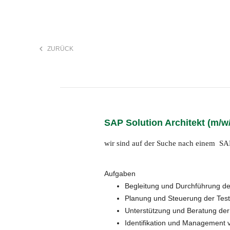
keyboard_arrow_left
ZURÜCK
F
search
SAP Solution Architekt (m/w/
Anstellungsart
wir sind auf der Suche nach einem SAP
Aufgaben
Begleitung und Durchführung de
Planung und Steuerung der Testp
Unterstützung und Beratung der
Identifikation und Management