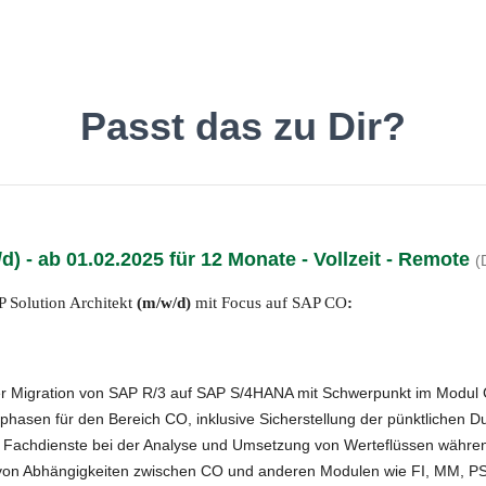
inde den Job, der Dir gefäll
Passt das zu Dir?
d) - ab 01.02.2025 für 12 Monate - Vollzeit - Remote
(
Deutsch
O
 Solution Architekt
(m/w/d)
mit Focus auf SAP CO
:
r Migration von SAP R/3 auf SAP S/4HANA mit Schwerpunkt im Modul C
hasen für den Bereich CO, inklusive Sicherstellung der pünktlichen D
 Fachdienste bei der Analyse und Umsetzung von Werteflüssen währen
 von Abhängigkeiten zwischen CO und anderen Modulen wie FI, MM, P