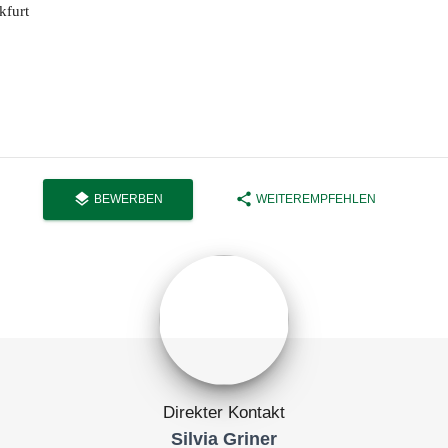
kfurt
layers
share
BEWERBEN
WEITEREMPFEHLEN
Direkter Kontakt
Silvia Griner