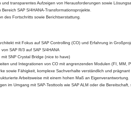
n und transparentes Aufzeigen von Herausforderungen sowie Lösungs
im Bereich SAP S/4HANA-Transformationsprojekte.
des Fortschritts sowie Berichtserstattung.
rchitekt mit Fokus auf SAP Controlling (CO) und Erfahrung in Großproj
on von SAP R/3 auf SAP S/4HANA
 mit SNP Crystal Bridge (nice to have)
eiten und Integrationen von CO mit angrenzenden Modulen (FI, MM, P
e sowie Fähigkeit, komplexe Sachverhalte verständlich und prägnant 
rukturierte Arbeitsweise mit einem hohen Maß an Eigenverantwortung.
en im Umgang mit SAP-Testtools wie SAP ALM oder die Bereitschaft, si