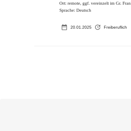
Ort: remote, ggf. vereinzelt im Gr. Fran
Sprache: Deutsch
date_range
update
20.01.2025
Freiberuflich