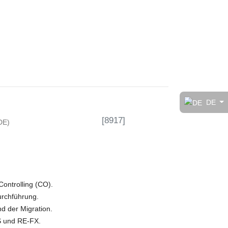
t!
DE
[
8917
]
DE)
rt
ontrolling (CO).
urchführung.
d der Migration.
S und RE-FX.