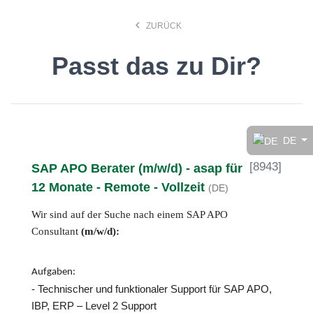
keyboard_arrow_left
ZURÜCK
Passt das zu Dir?
Finde den Job, der Dir
gefällt!
DE
[
8943
]
SAP APO Berater (m/w/d) - asap für
search
12 Monate - Remote - Vollzeit
(DE)
Wir sind auf der Suche nach einem SAP APO
Anstellungsart
Consultant
(m/w/d):
Deutsch
Aufgaben:
- Technischer und funktionaler Support für SAP APO,
IBP, ERP – Level 2 Support
Ort