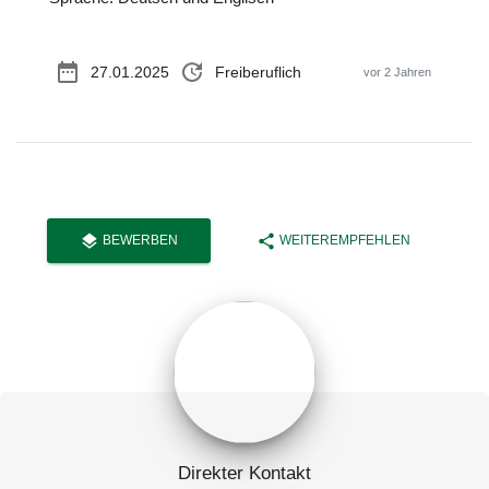
date_range
update
27.01.2025
Freiberuflich
vor 2 Jahren
layers
share
BEWERBEN
WEITEREMPFEHLEN
Direkter Kontakt