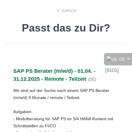
keyboard_arrow_left
ZURÜCK
Passt das zu Dir?
Finde den Job, der Dir
gefällt!
DE
[
9101
]
SAP PS Berater (m/w/d) - 01.04. -
search
31.12.2025 - Remote - Teilzeit
(DE)
Wir sind auf der Suche nach einem SAP PS Berater
Anstellungsart
(m/w/d) 9 Monate / remote / Teilzeit.
Deutsch
Aufgaben:
- Modulberatung für SAP PS im S/4 HANA Kontext mit
Schnittstellen zu FI/CO
Ort