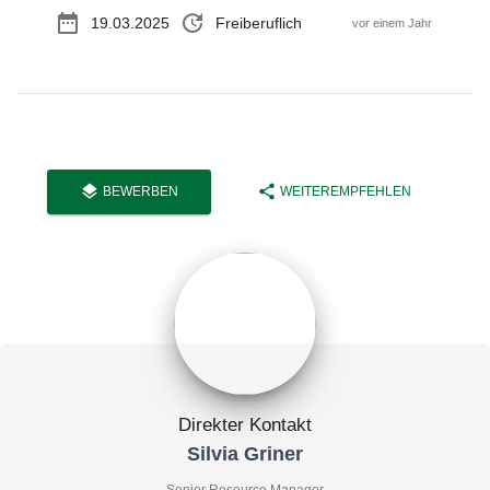
date_range
update
19.03.2025
Freiberuflich
vor einem Jahr
layers
share
BEWERBEN
WEITEREMPFEHLEN
Direkter Kontakt
Silvia Griner