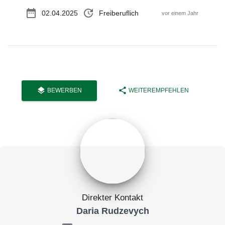
date_range
update
02.04.2025
Freiberuflich
vor einem Jahr
layers
share
BEWERBEN
WEITEREMPFEHLEN
Direkter Kontakt
Daria Rudzevych