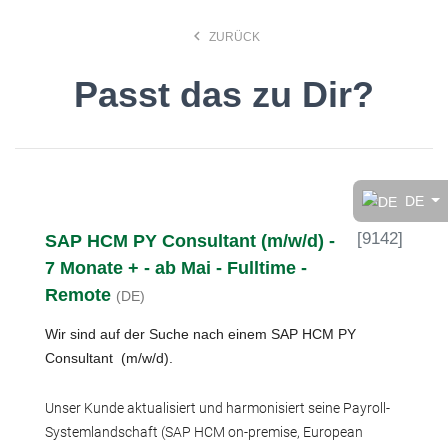
keyboard_arrow_left
ZURÜCK
Passt das zu Dir?
Finde den Job, der Dir
gefällt!
DE
[
9142
]
SAP HCM PY Consultant (m/w/d) -
search
7 Monate + - ab Mai - Fulltime -
Remote
(DE)
Anstellungsart
Wir sind auf der Suche nach einem SAP HCM PY
Consultant (m/w/d).
Deutsch
Unser Kunde aktualisiert und harmonisiert seine Payroll-
Systemlandschaft (SAP HCM on-premise, European
Ort