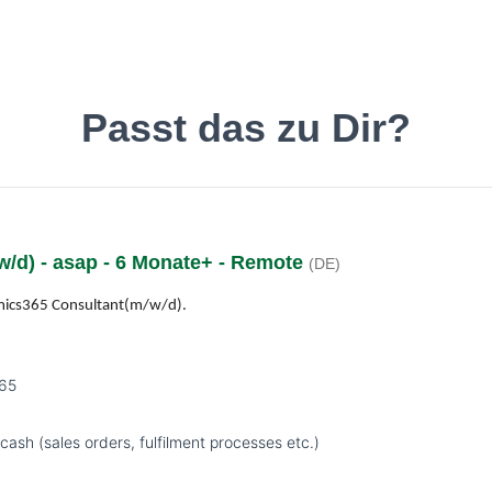
inde den Job, der Dir gefäll
Passt das zu Dir?
/d) - asap - 6 Monate+ - Remote
(DE)
Deutsch
O
amics365 Consultant(m/w/d).
365
ash (sales orders, fulfilment processes etc.)