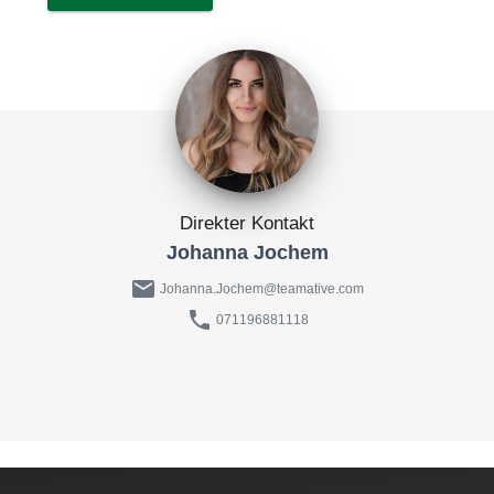
Direkter Kontakt
Johanna Jochem
mail
Johanna.Jochem@teamative.com
phone
071196881118