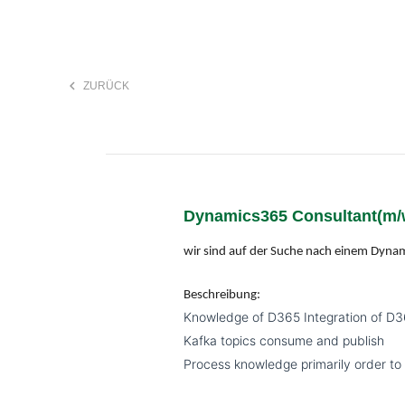
keyboard_arrow_left
ZURÜCK
F
search
Dynamics365 Consultant(m/w
Anstellungsart
wir sind auf der Suche nach einem Dyn
Beschreibung:
Knowledge of D365 Integration of D
Kafka topics consume and publish
Process knowledge primarily order to c