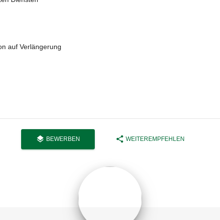
on auf Verlängerung
layers
share
BEWERBEN
WEITEREMPFEHLEN