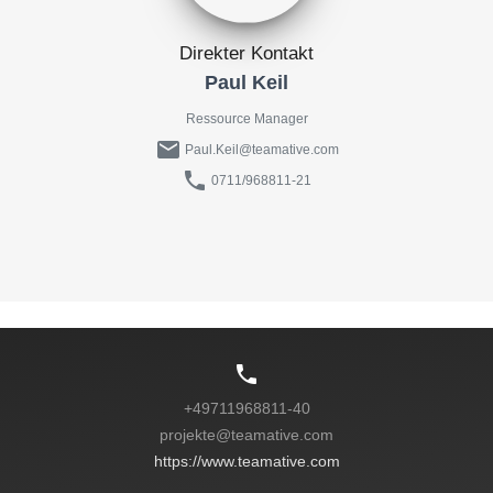
Direkter Kontakt
Paul Keil
Ressource Manager
mail
Paul.Keil@teamative.com
phone
0711/968811-21
phone
+49711968811-40
projekte@teamative.com
https://www.teamative.com
passender Job? Sende un