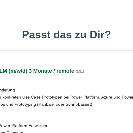
inde den Job, der Dir gefäll
Passt das zu Dir?
LM (m/w/d) 3 Monate / remote
(DE)
Deutsch
O
ntierung
n konkreten Use Case Prototypen bei Power Platform, Azure und Powe
s und Prototyping (Kanban- oder Sprint-basiert)
Power Platform Entwickler
ten Diensten