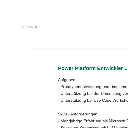
keyboard_arrow_left
ZURÜCK
F
search
Power Platform Entwickler L
Anstellungsart
Aufgaben:
- Prototypenentwicklung und -impleme
- Unterstützung bei der Umsetzung vo
- Unterstützung bei Use Case Workshop
Skills / Anforderungen:
- Mehrjährige Erfahrung als Microsoft 
- Sehr gute Kenntnisse mit LLM basier