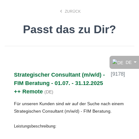
keyboard_arrow_left
ZURÜCK
Passt das zu Dir?
Finde den Job, der Dir
gefällt!
DE
[
9178
]
Strategischer Consultant (m/w/d) -
search
FIM Beratung - 01.07. - 31.12.2025
++ Remote
(DE)
Anstellungsart
Für unseren Kunden sind wir auf der Suche nach einem
Strategischen Consultant (m/w/d) - FIM Beratung.
Deutsch
Leistungsbeschreibung:
Ort