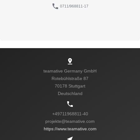
phone
0711/968811-17
pin_drop
teamative Germany GmbH
Rotebühlstraße 87
70178 Stuttgart
Kein passender Job?
Deutschland
phone
Sende uns eine
+49711968811-40
Nachricht!
projekte@teamative.com
https://www.teamative.com
near_me