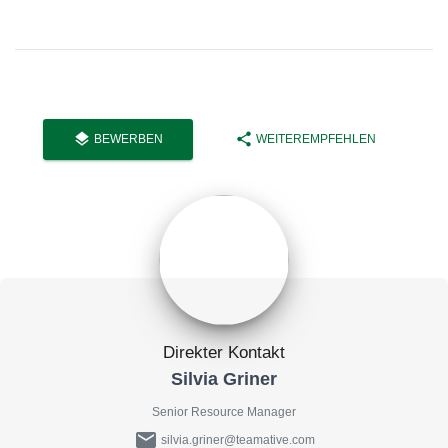
layers
share
BEWERBEN
WEITEREMPFEHLEN
Direkter Kontakt
Silvia Griner
Senior Resource Manager
mail
silvia.griner@teamative.com