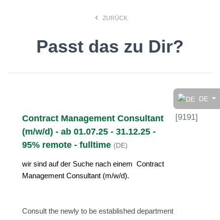
keyboard_arrow_left
ZURÜCK
Passt das zu Dir?
Finde den Job, der Dir
gefällt!
DE
[
9191
]
Contract Management Consultant
search
(m/w/d) - ab 01.07.25 - 31.12.25 -
95% remote - fulltime
(DE)
Anstellungsart
wir sind auf der Suche nach einem
Contract
Management Consultant
(m/w/d).
Deutsch
Consult the newly to be established department
Ort