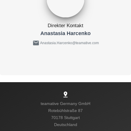
Direkter Kontakt
Anastasia Harcenko
mail
Anastasia.Harcenko@teamative.com
pin_drop
teamative Germany GmbH
Rotebühlstraße 87
70178 Stuttgart
Kein passender Job?
Deutschland