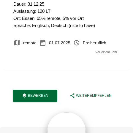
Dauer: 31.12.25
Auslastung: 120 LT
Ort: Essen, 95% remote, 5% vor Ort
Sprache: Englisch, Deutsch (nice to have)
map
date_range
update
remote
01.07.2025
Freiberuflich
vor einem Jahr
layers
share
BEWERBEN
WEITEREMPFEHLEN