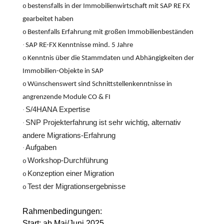
o
bestensfalls in der Immobilienwirtschaft mit SAP RE FX
gearbeitet haben
o
Bestenfalls Erfahrung mit großen Immobilienbeständen
·
SAP RE-FX Kenntnisse mind. 5 Jahre
o
Kenntnis über die Stammdaten und Abhängigkeiten der
Immobilien-Objekte in SAP
o
Wünschenswert sind Schnittstellenkenntnisse in
angrenzende Module CO & FI
S/4HANA Expertise
·
SNP Projekterfahrung ist sehr wichtig, alternativ
·
andere Migrations-Erfahrung
Aufgaben
·
Workshop-Durchführung
o
Konzeption einer Migration
o
Test der Migrationsergebnisse
o
Rahmenbedingungen:
Start: ab Mai/Juni 2025