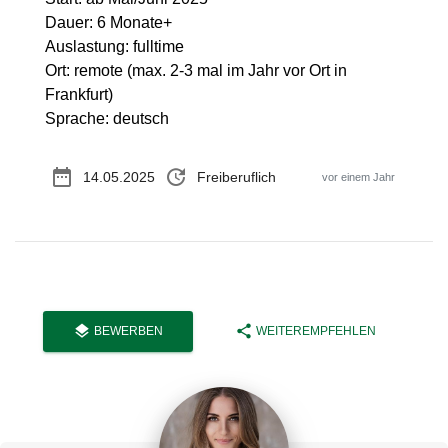
Dauer: 6 Monate+
Auslastung: fulltime
Ort: remote (max. 2-3 mal im Jahr vor Ort in
Frankfurt)
Sprache: deutsch
date_range
update
14.05.2025
Freiberuflich
vor einem Jahr
layers
share
BEWERBEN
WEITEREMPFEHLEN