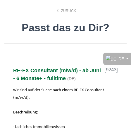
keyboard_arrow_left
ZURÜCK
Passt das zu Dir?
Finde den Job, der Dir
gefällt!
DE
[
9243
]
RE-FX Consultant (m/w/d) - ab Juni
search
- 6 Monate+ - fulltime
(DE)
wir sind auf der Suche nach einem RE-FX Consultant
Anstellungsart
(m/w/d).
Deutsch
Beschreibung:
·
fachliches Immobilienwissen
Ort