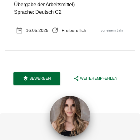
Übergabe der Arbeitsmittel)
Sprache: Deutsch C2
date_range
update
16.05.2025
Freiberuflich
vor einem Jahr
layers
share
BEWERBEN
WEITEREMPFEHLEN