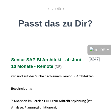
keyboard_arrow_left
ZURÜCK
Passt das zu Dir?
Finde den Job, der Dir
gefällt!
DE
[
9247
]
Senior SAP BI Architekt - ab Juni -
search
10 Monate - Remote
(DE)
wir sind auf der Suche nach einem Senior BI Architekten
Anstellungsart
Beschreibung:
Deutsch
? Analysen im Bereich FI/CO zur Mittelfristplanung (Ist-
Analyse, Planungsfunktionen),
Ort