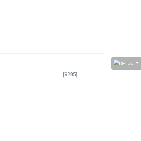
t!
DE
[
9295
]
rt