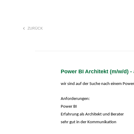
keyboard_arrow_left
ZURÜCK
F
search
Power BI Architekt (m/w/d) 
Anstellungsart
wir sind auf der Suche nach einem Power
Anforderungen:
Power BI
Erfahrung als Architekt und Berater
sehr gut in der Kommunikation