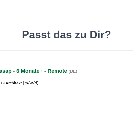
inde den Job, der Dir gefäll
Passt das zu Dir?
- asap - 6 Monate+ - Remote
(DE)
Deutsch
O
 BI Architekt (m/w/d).