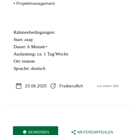
• Projektmanagement
Rahmenbedingungen:
Start: asap
Dauer: 6 Monate+
Auslastung: ca. 1 Tag/Woche
Ort: remote
Sprache: deutsch
date_range
update
23.06.2025
Freiberuflich
vor einem Jahr
layers
share
BEWERBEN
WEITEREMPFEHLEN