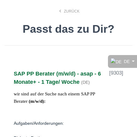
keyboard_arrow_left
ZURÜCK
Passt das zu Dir?
Finde den Job, der Dir
gefällt!
DE
[
9303
]
SAP PP Berater (m/w/d) - asap - 6
search
Monate+ - 1 Tage/ Woche
(DE)
wir sind auf der Suche nach einem SAP PP
Anstellungsart
Berater
(m/w/d):
Deutsch
Aufgaben/Anforderungen:
Ort