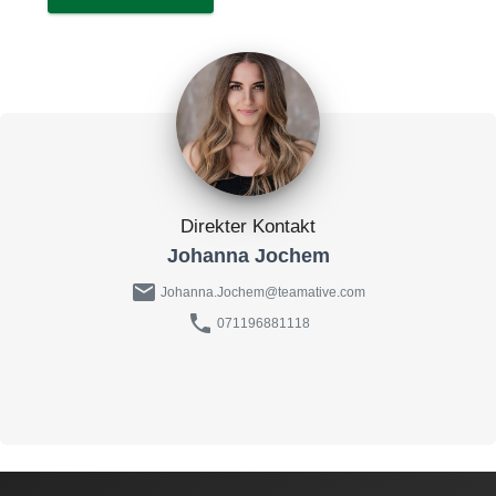
Direkter Kontakt
Johanna Jochem
mail
Johanna.Jochem@teamative.com
phone
071196881118