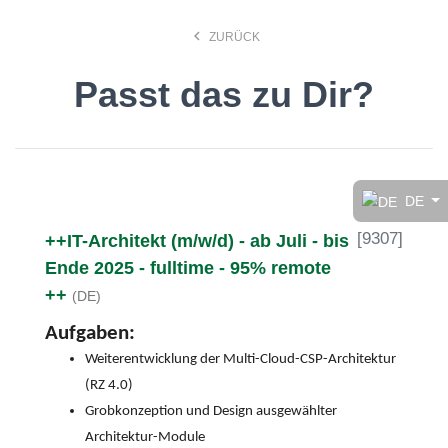
keyboard_arrow_left
ZURÜCK
Passt das zu Dir?
Finde den Job, der Dir
gefällt!
DE
[
9307
]
++IT-Architekt (m/w/d) - ab Juli - bis
search
Ende 2025 - fulltime - 95% remote
++
(DE)
Anstellungsart
Aufgaben:
Weiterentwicklung der Multi-Cloud-CSP-Architektur
Deutsch
(RZ 4.0)
Grobkonzeption und Design ausgewählter
Architektur-Module
Ort