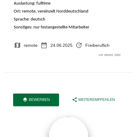
Auslastung: fulltime
Ort: remote, vereinzelt Norddeutschland
Sprache: deutsch
Sonstiges: nur festangestellte Mitarbeiter
map
date_range
update
remote
24.06.2025
Freiberuflich
vor einem Jahr
layers
share
BEWERBEN
WEITEREMPFEHLEN