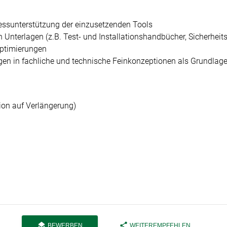
essunterstützung der einzusetzenden Tools
Unterlagen (z.B. Test- und Installationshandbücher, Sicherheit
Optimierungen
en in fachliche und technische Feinkonzeptionen als Grundlage
ion auf Verlängerung)
layers
share
BEWERBEN
WEITEREMPFEHLEN