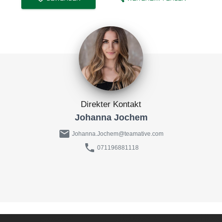
Direkter Kontakt
Johanna Jochem
mail
Johanna.Jochem@teamative.com
phone
071196881118