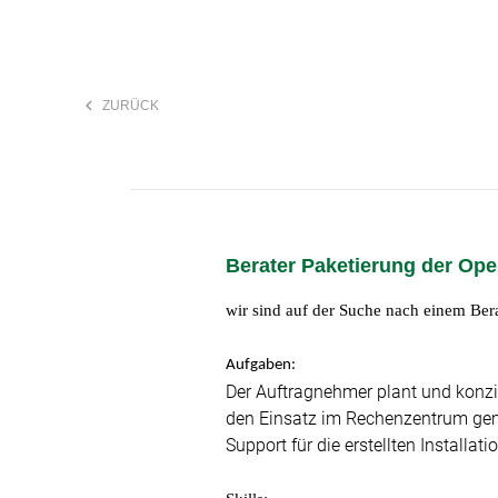
keyboard_arrow_left
ZURÜCK
F
search
Berater Paketierung der Open
Anstellungsart
wir sind auf der Suche nach einem Ber
Aufgaben:
Der Auftragnehmer plant und konzi
den Einsatz im Rechenzentrum gem.
Support für die erstellten Installat