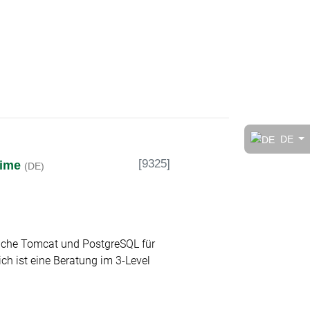
t!
DE
[
9325
]
time
(DE)
rt
pache Tomcat und PostgreSQL für
h ist eine Beratung im 3-Level