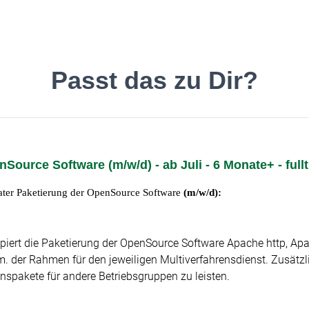
inde den Job, der Dir gefäll
Passt das zu Dir?
Source Software (m/w/d) - ab Juli - 6 Monate+ - full
Deutsch
O
ater Paketierung der OpenSource Software
(m/w/d):
piert die Paketierung der OpenSource Software Apache http, A
 der Rahmen für den jeweiligen Multiverfahrensdienst. Zusätzlic
ionspakete für andere Betriebsgruppen zu leisten.