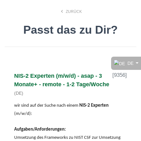
keyboard_arrow_left
ZURÜCK
Passt das zu Dir?
Finde den Job, der Dir
gefällt!
DE
[
9356
]
NIS-2 Experten (m/w/d) - asap - 3
search
Monate+ - remote - 1-2 Tage/Woche
(DE)
Anstellungsart
wir sind auf der Suche nach einem
NIS-2 Experten
(m/w/d):
Deutsch
Aufgaben/Anforderungen:
Umsetzung des Frameworks zu NIST CSF zur Umsetzung
Ort