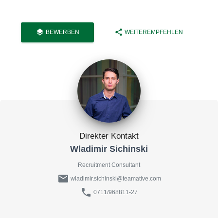
layers
share
BEWERBEN
WEITEREMPFEHLEN
Direkter Kontakt
Wladimir Sichinski
Recruitment Consultant
mail
wladimir.sichinski@teamative.com
phone
0711/968811-27