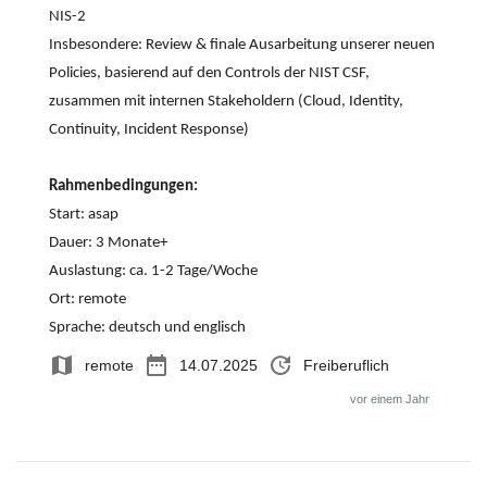
NIS-2
Insbesondere: Review & finale Ausarbeitung unserer neuen
Policies, basierend auf den Controls der NIST CSF,
zusammen mit internen Stakeholdern (Cloud, Identity,
Continuity, Incident Response)
Rahmenbedingungen:
Start: asap
Dauer: 3 Monate+
Auslastung: ca. 1-2 Tage/Woche
Ort: remote
Sprache: deutsch und englisch
map
date_range
update
remote
14.07.2025
Freiberuflich
vor einem Jahr