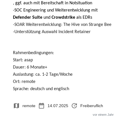
, ggf. auch mit Bereitschaft in Notsituation
-SOC Engineering und Weiterentwicklung mit
Defender Suite
und
Crowdstrike
als EDRs
-SOAR Weiterentwicklung: The Hive von Strange Bee
-Unterstützung Auswahl Incident Retainer
Rahmenbedingungen:
Start: asap
Dauer: 6 Monate+
Auslastung: ca. 1-2 Tage/Woche
Ort: remote
Sprache: deutsch und englisch
map
date_range
update
remote
14.07.2025
Freiberuflich
vor einem Jahr