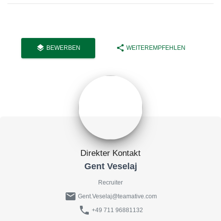
layers
share
BEWERBEN
WEITEREMPFEHLEN
Direkter Kontakt
Gent Veselaj
Recruiter
mail
Gent.Veselaj@teamative.com
phone
+49 711 96881132