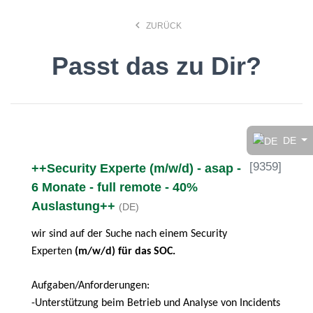
keyboard_arrow_left
ZURÜCK
Passt das zu Dir?
Finde den Job, der Dir
gefällt!
DE
[
9359
]
++Security Experte (m/w/d) - asap -
search
6 Monate - full remote - 40%
Auslastung++
(DE)
Anstellungsart
wir sind auf der Suche nach einem Security
Experten
(m/w/d) für das SOC.
Deutsch
Aufgaben/Anforderungen:
-Unterstützung beim Betrieb und Analyse von Incidents
Ort