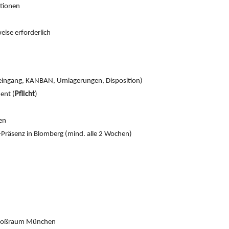
tionen
eise erforderlich
neingang, KANBAN, Umlagerungen, Disposition)
nt (
Pflicht
)
en
-Präsenz in Blomberg (mind. alle 2 Wochen)
Großraum München