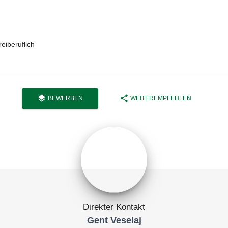
reiberuflich
layers
share
BEWERBEN
WEITEREMPFEHLEN
Direkter Kontakt
Gent Veselaj