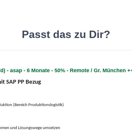
inde den Job, der Dir gefäll
Passt das zu Dir?
) - asap - 6 Monate - 50% - Remote / Gr. München 
Deutsch
O
it SAP PP Bezug
uktion (Bereich Produktionslogistik)
immen und Lösungswege umsetzen