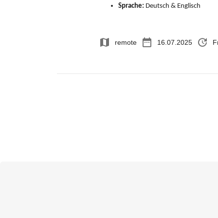
Sprache:
Deutsch & Englisch
map
date_range
update
remote
16.07.2025
F