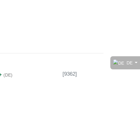
t!
DE
[
9362
]
++
(DE)
rt