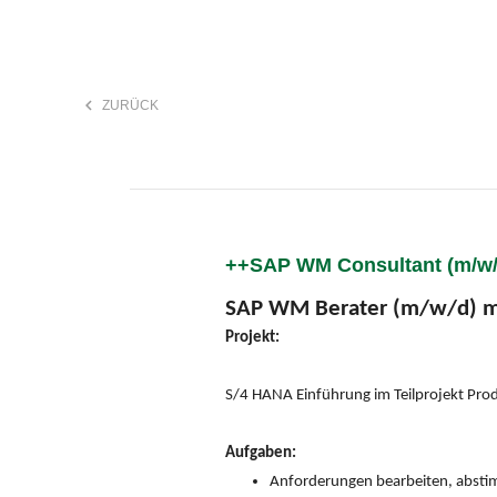
keyboard_arrow_left
ZURÜCK
F
search
++SAP WM Consultant (m/w/d
Anstellungsart
SAP WM Berater (m/w/d) m
Projekt:
S/4 HANA Einführung im Teilprojekt Prod
Aufgaben:
Anforderungen bearbeiten, abst