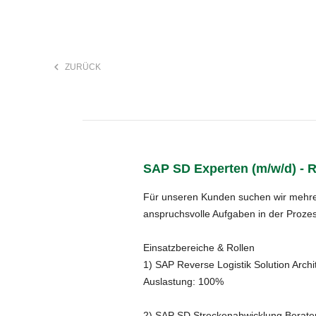
keyboard_arrow_left
ZURÜCK
F
search
SAP SD Experten (m/w/d) - 
Anstellungsart
Für unseren Kunden suchen wir mehrere
anspruchsvolle Aufgaben in der Proze
Einsatzbereiche & Rollen
1) SAP Reverse Logistik Solution Arch
Auslastung: 100%
2) SAP SD Streckenabwicklung Berater