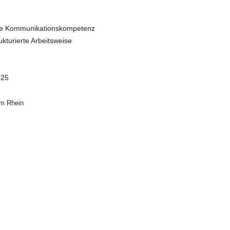
he Kommunikationskompetenz
ukturierte Arbeitsweise
025
am Rhein