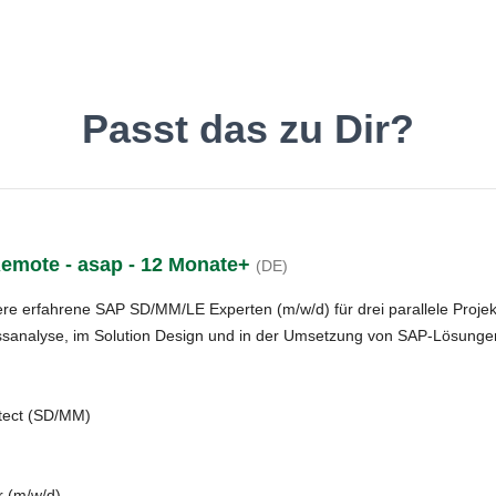
inde den Job, der Dir gefäll
Passt das zu Dir?
Remote - asap - 12 Monate+
(DE)
Deutsch
O
 erfahrene SAP SD/MM/LE Experten (m/w/d) für drei parallele Projekte
ssanalyse, im Solution Design und in der Umsetzung von SAP-Lösungen
itect (SD/MM)
 (m/w/d)