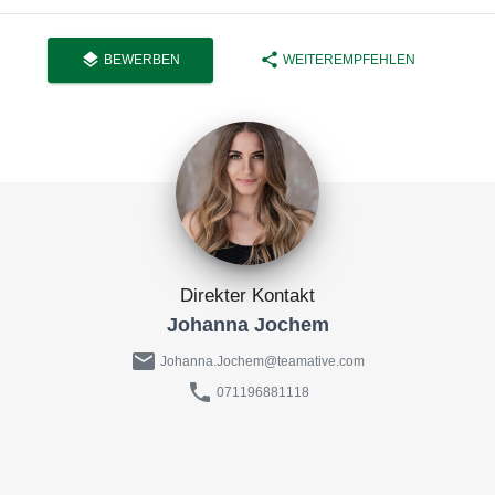
layers
share
BEWERBEN
WEITEREMPFEHLEN
Direkter Kontakt
Johanna Jochem
mail
Johanna.Jochem@teamative.com
phone
071196881118