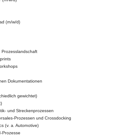
ad (m/w/d)
 Prozesslandschaft
prints
orkshops
ichen Dokumentationen
hiedlich gewichtet)
)
tik- und Streckenprozessen
tersales-Prozessen und Crossdocking
s (v. a. Automotive)
d-Prozesse