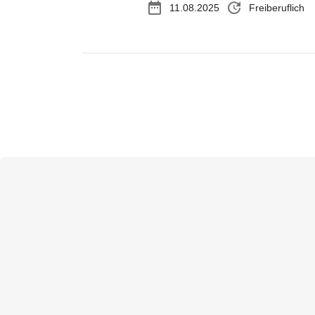
date_range
update
11.08.2025
Freiberuflich