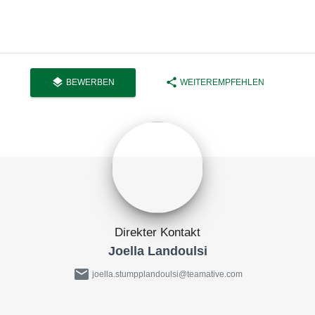
layers
share
BEWERBEN
WEITEREMPFEHLEN
Direkter Kontakt
Joella Landoulsi
mail
joella.stumpplandoulsi@teamative.com