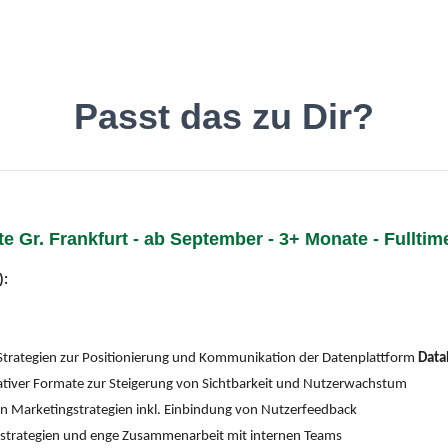
inde den Job, der Dir gefäll
Passt das zu Dir?
te Gr. Frankfurt - ab September - 3+ Monate - Fullti
Deutsch
O
):
trategien zur Positionierung und Kommunikation der Datenplattform
Data
tiver Formate zur Steigerung von Sichtbarkeit und Nutzerwachstum
n Marketingstrategien inkl. Einbindung von Nutzerfeedback
trategien und enge Zusammenarbeit mit internen Teams