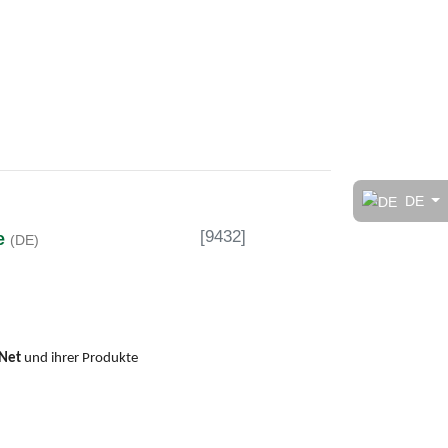
t!
DE
[
9432
]
me
(DE)
rt
Net
und ihrer Produkte