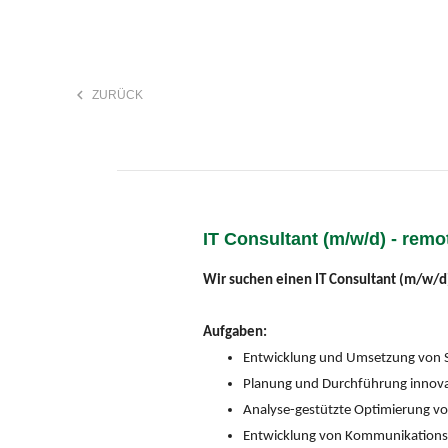
keyboard_arrow_left
ZURÜCK
F
search
IT Consultant (m/w/d) - remo
Anstellungsart
Wir suchen einen IT Consultant (m/w/d
Aufgaben:
Entwicklung und Umsetzung von S
Planung und Durchführung innova
Analyse-gestützte Optimierung vo
Entwicklung von Kommunikationss