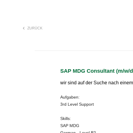
keyboard_arrow_left
ZURÜCK
F
search
SAP MDG Consultant (m/w/d) 
Anstellungsart
wir sind auf der Suche nach einem
Aufgaben:
3rd Level Support
Skills:
SAP MDG
German - Level B2