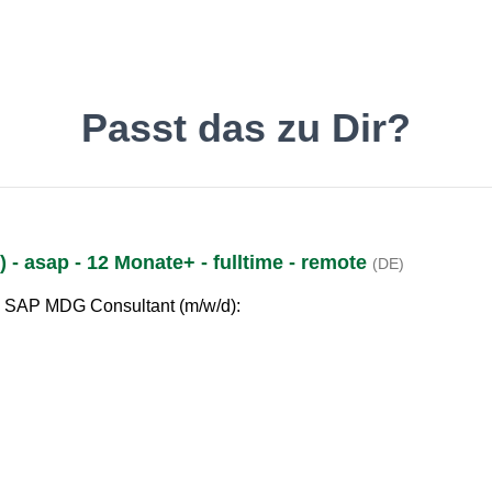
inde den Job, der Dir gefäll
Passt das zu Dir?
- asap - 12 Monate+ - fulltime - remote
(DE)
Deutsch
O
SAP MDG Consultant (m/w/d)
: