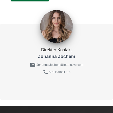
Direkter Kontakt
Johanna Jochem
mail
Johanna.Jochem@teamative.com
phone
071196881118