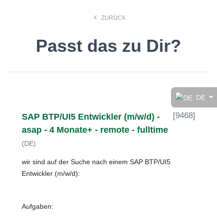
keyboard_arrow_left
ZURÜCK
Passt das zu Dir?
Finde den Job, der Dir
gefällt!
DE
[
9468
]
SAP BTP/UI5 Entwickler (m/w/d) -
search
asap - 4 Monate+ - remote - fulltime
(DE)
Anstellungsart
wir sind auf der Suche nach einem SAP BTP/UI5
Entwickler (m/w/d):
Deutsch
Aufgaben:
Ort