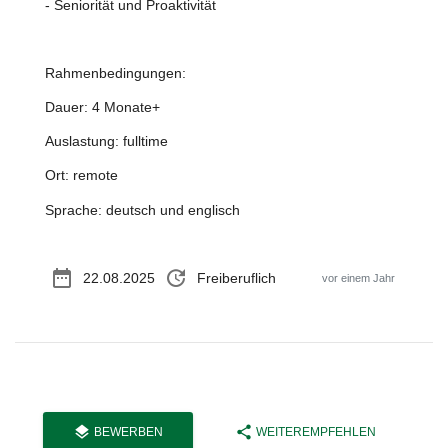
- Seniorität und Proaktivität
Rahmenbedingungen:
Dauer: 4 Monate+
Auslastung: fulltime
Ort: remote
Sprache: deutsch und englisch
date_range
update
22.08.2025
Freiberuflich
vor einem Jahr
layers
share
BEWERBEN
WEITEREMPFEHLEN