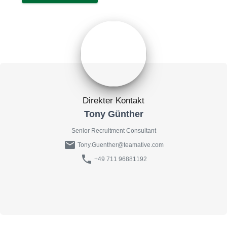
Direkter Kontakt
Tony Günther
Senior Recruitment Consultant
mail
Tony.Guenther@teamative.com
phone
+49 711 96881192