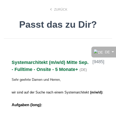
keyboard_arrow_left
ZURÜCK
Passt das zu Dir?
Finde den Job, der Dir
gefällt!
DE
[
9485
]
Systemarchitekt (m/w/d) Mitte Sep.
search
- Fulltime - Onsite - 5 Monate+
(DE)
Sehr geehrte Damen und Herren,
Anstellungsart
wir sind auf der Suche nach einem Systemarchitekt
(m/w/d):
Deutsch
Aufgaben (long):
Ort