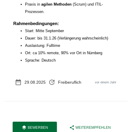
Praxis in
agilen Methoden
(Scrum) und ITIL-
Prozessen.
Rahmenbedingungen:
Start: Mitte September
Dauer: bis 31.1.26
(
Verlängerung wahrscheinlich
)
Auslastung: Fulltime
Ort: ca 10% remote, 90% vor Ort in Nürnberg
Sprache: Deutsch
date_range
update
29.08.2025
Freiberuflich
vor einem Jahr
layers
share
BEWERBEN
WEITEREMPFEHLEN