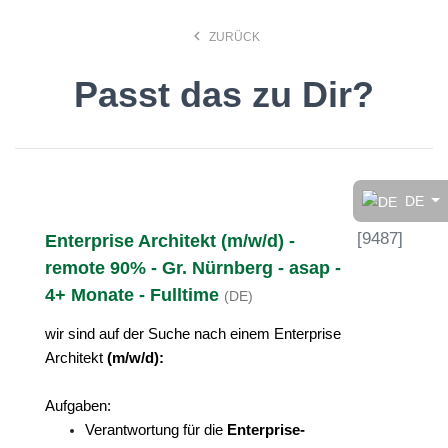
keyboard_arrow_left
ZURÜCK
Passt das zu Dir?
Finde den Job, der Dir
gefällt!
DE
[
9487
]
Enterprise Architekt (m/w/d) -
search
remote 90% - Gr. Nürnberg - asap -
4+ Monate - Fulltime
(DE)
Anstellungsart
wir sind auf der Suche nach einem Enterprise
Architekt
(m/w/d):
Deutsch
Aufgaben:
Verantwortung für die
Enterprise-
Ort