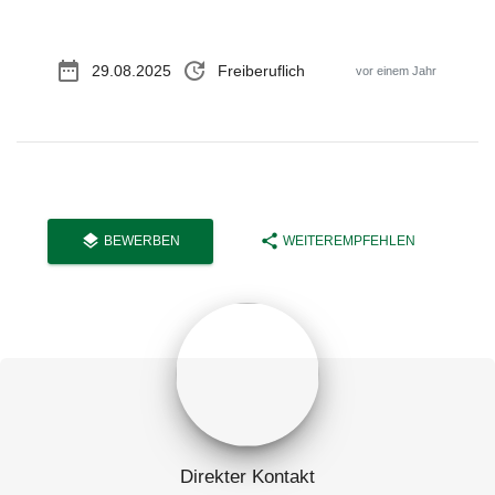
date_range
update
29.08.2025
Freiberuflich
vor einem Jahr
layers
share
BEWERBEN
WEITEREMPFEHLEN
Direkter Kontakt