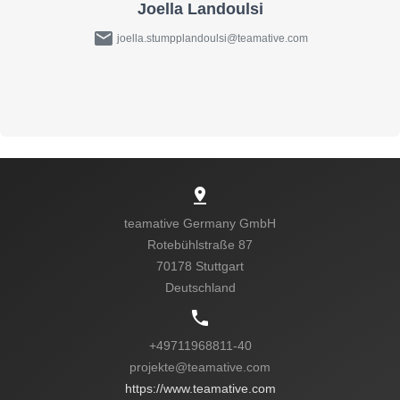
Joella Landoulsi
mail
joella.stumpplandoulsi@teamative.com
pin_drop
teamative Germany GmbH
Rotebühlstraße 87
70178 Stuttgart
Kein passender Job?
Deutschland
phone
Sende uns eine
+49711968811-40
Nachricht!
projekte@teamative.com
https://www.teamative.com