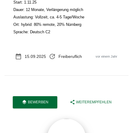
Start: 1.11.25
Dauer: 12 Monate, Verlängerung möglich
Auslastung: Vollzeit, ca. 4-5 Tage/Woche
Ort: hybrid: 80% remote, 20% Nürnberg
Sprache: Deutsch C2
date_range
update
15.09.2025
Freiberuflich
vor einem Jahr
layers
share
BEWERBEN
WEITEREMPFEHLEN