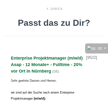
keyboard_arrow_left
ZURÜCK
Passt das zu Dir?
Finde den Job, der Dir
gefällt!
DE
[
9522
]
Enterprise Projektmanager (m/w/d)
search
Asap - 12 Monate+ - Fulltime - 20%
vor Ort in Nürnberg
(DE)
Anstellungsart
Sehr geehrte Damen und Herren,
Deutsch
wir sind auf der Suche nach einem Enterprise
Projektmanager
(m/w/d):
Ort