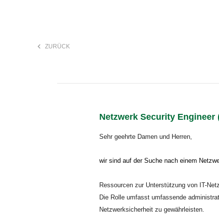
keyboard_arrow_left
ZURÜCK
F
search
Netzwerk Security Engineer (
Anstellungsart
Sehr geehrte Damen und Herren,
wir sind auf der Suche nach einem Netzwe
Ressourcen zur Unterstützung von IT-Netzw
Die Rolle umfasst umfassende administrat
Netzwerksicherheit zu gewährleisten.