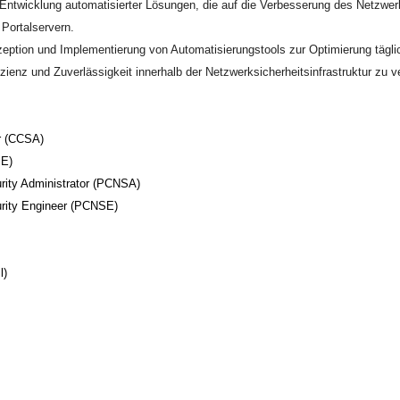
e Entwicklung automatisierter Lösungen, die auf die Verbesserung des Netzwerk
Portalservern.
nzeption und Implementierung von Automatisierungstools zur Optimierung tägli
ienz und Zuverlässigkeit innerhalb der Netzwerksicherheitsinfrastruktur zu v
or (CCSA)
SE)
urity Administrator (PCNSA)
urity Engineer (PCNSE)
l)