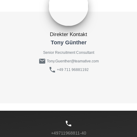
Direkter Kontakt
Tony Günther
Senior Recruitment Consultant
mail
Tony.Guenther@teamative.com
phone
+49 711 96881192
phone
+49711968811-40