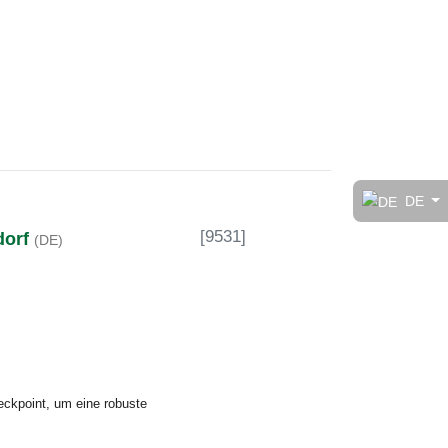
t!
DE
[
9531
]
dorf
(DE)
rt
eckpoint, um eine robuste