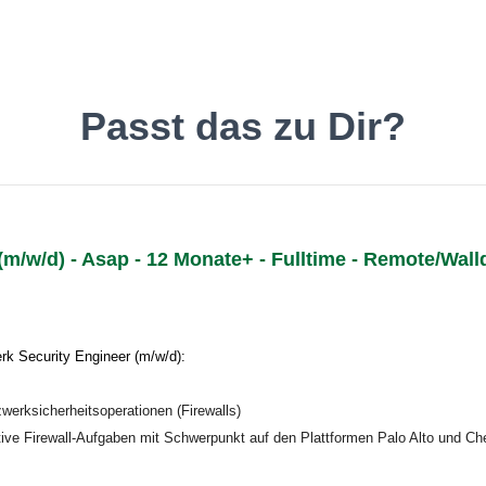
inde den Job, der Dir gefäll
Passt das zu Dir?
m/w/d) - Asap - 12 Monate+ - Fulltime - Remote/Wall
Deutsch
O
rk Security Engineer (m/w/d):
erksicherheitsoperationen (Firewalls)
ive Firewall-Aufgaben mit Schwerpunkt auf den Plattformen Palo Alto und Ch