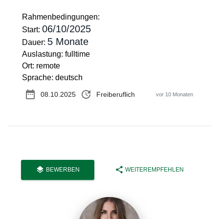
Rahmenbedingungen:
06/10/2025
Start:
5 Monate
Dauer:
Auslastung: fulltime
Ort: remote
Sprache: deutsch
date_range
update
08.10.2025
Freiberuflich
vor 10 Monaten
layers
share
BEWERBEN
WEITEREMPFEHLEN