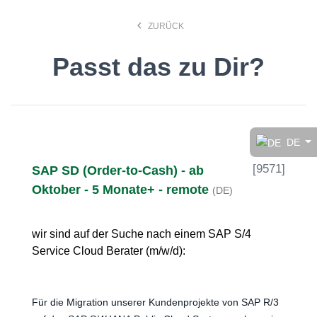
keyboard_arrow_left
ZURÜCK
Passt das zu Dir?
Finde den Job, der Dir
gefällt!
DE
[
9571
]
SAP SD (Order-to-Cash) - ab
search
Oktober - 5 Monate+ - remote
(DE)
Anstellungsart
wir sind auf der Suche nach einem SAP S/4
Service Cloud Berater (m/w/d):
Deutsch
Für die Migration unserer Kundenprojekte von SAP R/3
Ort