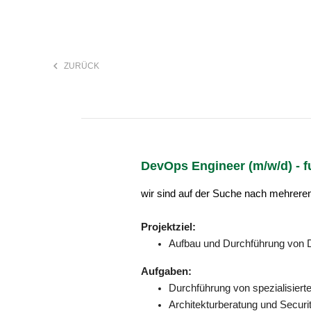
keyboard_arrow_left
ZURÜCK
F
search
DevOps Engineer (m/w/d) - fu
Anstellungsart
wir sind auf der Suche nach mehrer
Projektziel:
Aufbau und Durchführung von 
Aufgaben:
Durchführung von spezialisie
Architekturberatung und Securi