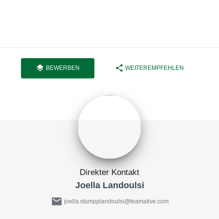
layers
share
BEWERBEN
WEITEREMPFEHLEN
Direkter Kontakt
Joella Landoulsi
mail
joella.stumpplandoulsi@teamative.com