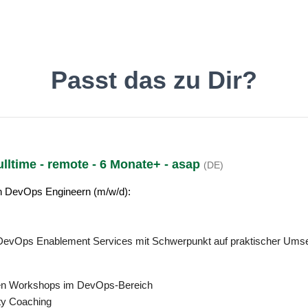
inde den Job, der Dir gefäll
Passt das zu Dir?
lltime - remote - 6 Monate+ - asap
(DE)
Deutsch
O
en DevOps Engineern (m/w/d):
DevOps Enablement Services mit Schwerpunkt auf praktischer Ums
rten Workshops im DevOps-Bereich
ty Coaching