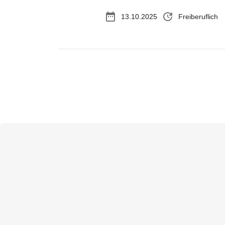
date_range
update
13.10.2025
Freiberuflich