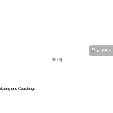
t!
DE
[
9578
]
rt
etzung und Coaching.