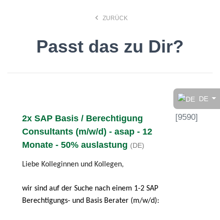
keyboard_arrow_left
ZURÜCK
Passt das zu Dir?
Finde den Job, der Dir
gefällt!
DE
[
9590
]
2x SAP Basis / Berechtigung
search
Consultants (m/w/d) - asap - 12
Monate - 50% auslastung
(DE)
Anstellungsart
Liebe Kolleginnen und Kollegen,
Deutsch
wir sind auf der Suche nach einem 1-2 SAP
Berechtigungs- und Basis Berater (m/w/d):
Ort