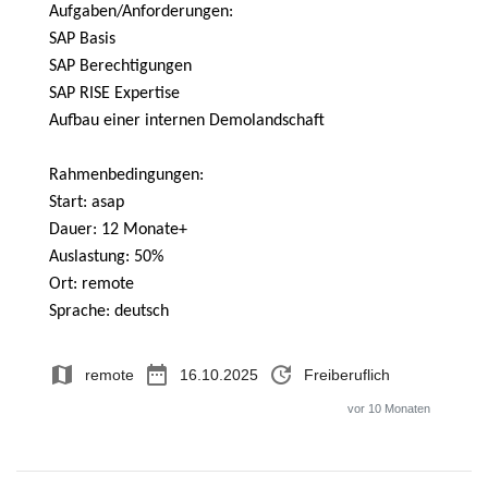
Aufgaben/Anforderungen:
SAP Basis
SAP Berechtigungen
SAP RISE Expertise
Aufbau einer internen Demolandschaft
Rahmenbedingungen:
Start: asap
Dauer: 12 Monate+
Auslastung: 50%
Ort: remote
Sprache: deutsch
map
date_range
update
remote
16.10.2025
Freiberuflich
vor 10 Monaten