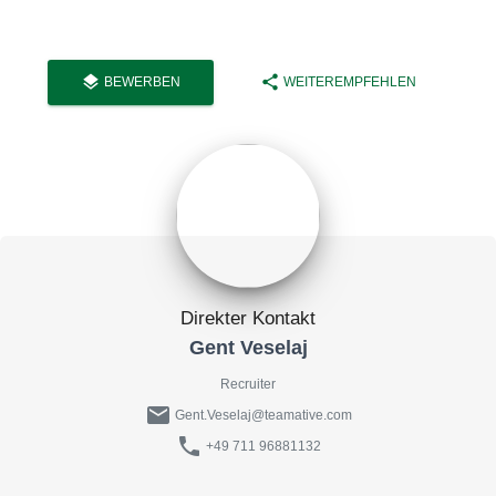
layers
share
BEWERBEN
WEITEREMPFEHLEN
Direkter Kontakt
Gent Veselaj
Recruiter
mail
Gent.Veselaj@teamative.com
phone
+49 711 96881132