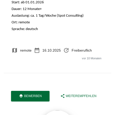
Start: ab 01.01.2026
Dauer: 12 Monate+
Auslastung: ca. 1 Tag/Woche (Spot Consulting)
Ort: remote
Sprache: deutsch
map
date_range
update
remote
16.10.2025
Freiberuflich
vor 10 Monaten
layers
share
BEWERBEN
WEITEREMPFEHLEN