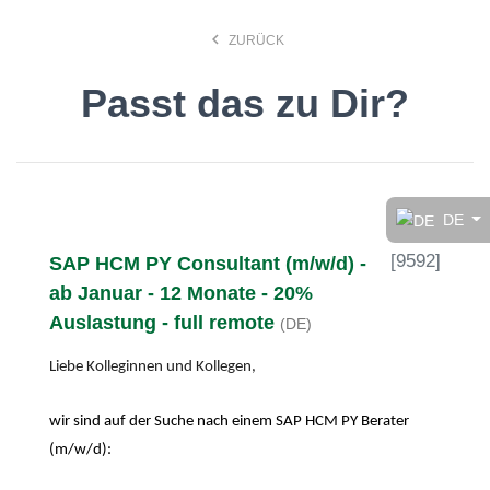
keyboard_arrow_left
ZURÜCK
Passt das zu Dir?
Finde den Job, der Dir
gefällt!
DE
[
9592
]
SAP HCM PY Consultant (m/w/d) -
search
ab Januar - 12 Monate - 20%
Auslastung - full remote
(DE)
Anstellungsart
Liebe Kolleginnen und Kollegen,
Deutsch
wir sind auf der Suche nach einem SAP HCM PY Berater
(m/w/d):
Ort