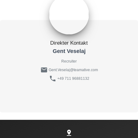
Direkter Kontakt
Gent Veselaj
Recruiter
mail
Gent.Veselaj@teamative.com
phone
+49 711 96881132
pin_drop