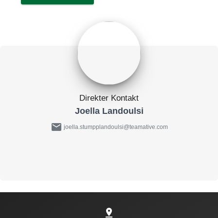
Direkter Kontakt
Joella Landoulsi
mail
joella.stumpplandoulsi@teamative.com
pin_drop