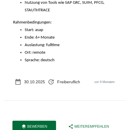
Nutzung von Tools wie SAP GRC, SUIM, PFCG,
STAUTHTRACE
Rahmenbedingungen:
Start: asap
Ende: 6+ Monate
Auslastung: fulltime
Ort: remote
Sprache: deutsch
date_range
update
30.10.2025
Freiberuflich
vor 9 Monaten
layers
share
BEWERBEN
WEITEREMPFEHLEN