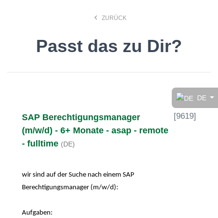
keyboard_arrow_left
ZURÜCK
Passt das zu Dir?
Finde den Job, der Dir
gefällt!
DE
[
9619
]
SAP Berechtigungsmanager
search
(m/w/d) - 6+ Monate - asap - remote
- fulltime
(DE)
Anstellungsart
wir sind auf der Suche nach einem SAP
Deutsch
Berechtigungsmanager (m/w/d):
Aufgaben:
Ort