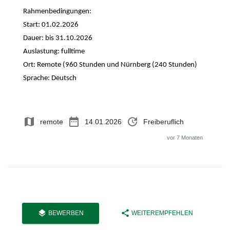
Rahmenbedingungen:
Start: 01.02.2026
Dauer: bis 31.10.2026
Auslastung: fulltime
Ort: Remote (960 Stunden und Nürnberg (240 Stunden)
Sprache: Deutsch
map
date_range
update
remote
14.01.2026
Freiberuflich
vor 7 Monaten
layers
share
BEWERBEN
WEITEREMPFEHLEN