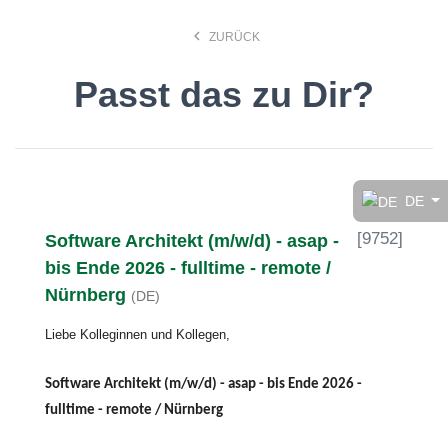
keyboard_arrow_left
ZURÜCK
Passt das zu Dir?
Finde den Job, der Dir
gefällt!
DE
[
9752
]
Software Architekt (m/w/d) - asap -
search
bis Ende 2026 - fulltime - remote /
Nürnberg
(DE)
Anstellungsart
Liebe Kolleginnen und Kollegen,
Deutsch
Software Architekt (m/w/d) - asap - bis Ende 2026 -
fulltime - remote / Nürnberg
Ort