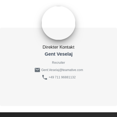
Direkter Kontakt
Gent Veselaj
Recruiter
mail
Gent.Veselaj@teamative.com
phone
+49 711 96881132