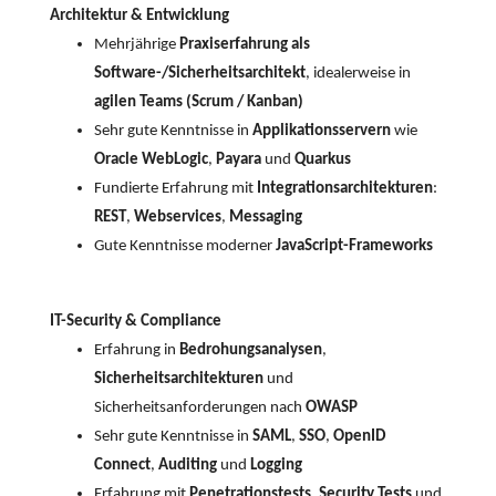
Architektur & Entwicklung
Mehrjährige
Praxiserfahrung als
Software-/Sicherheitsarchitekt
, idealerweise in
agilen Teams (Scrum / Kanban)
Sehr gute Kenntnisse in
Applikationsservern
wie
Oracle WebLogic
,
Payara
und
Quarkus
Fundierte Erfahrung mit
Integrationsarchitekturen
:
REST
,
Webservices
,
Messaging
Gute Kenntnisse moderner
JavaScript-Frameworks
IT-Security & Compliance
Erfahrung in
Bedrohungsanalysen
,
Sicherheitsarchitekturen
und
Sicherheitsanforderungen nach
OWASP
Sehr gute Kenntnisse in
SAML
,
SSO
,
OpenID
Connect
,
Auditing
und
Logging
Erfahrung mit
Penetrationstests
,
Security Tests
und