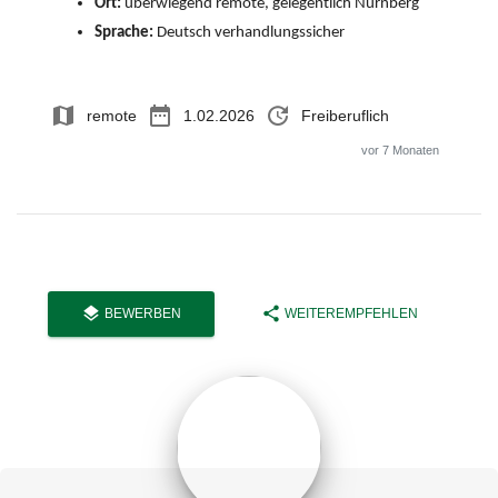
Ort:
überwiegend remote, gelegentlich Nürnberg
Sprache:
Deutsch verhandlungssicher
map
date_range
update
remote
1.02.2026
Freiberuflich
vor 7 Monaten
layers
share
BEWERBEN
WEITEREMPFEHLEN