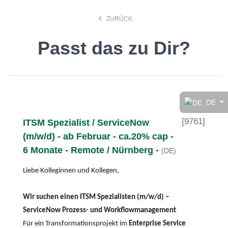
keyboard_arrow_left
ZURÜCK
Passt das zu Dir?
Finde den Job, der Dir
gefällt!
DE
[
9761
]
ITSM Spezialist / ServiceNow
search
(m/w/d) - ab Februar - ca.20% cap -
6 Monate - Remote / Nürnberg -
(DE)
Anstellungsart
Liebe Kolleginnen und Kollegen,
Deutsch
Wir suchen einen ITSM Spezialisten (m/w/d) –
ServiceNow Prozess- und Workflowmanagement
Für ein Transformationsprojekt im
Enterprise Service
Ort