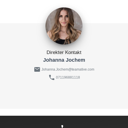
Direkter Kontakt
Johanna Jochem
mail
Johanna.Jochem@teamative.com
phone
071196881118
phone