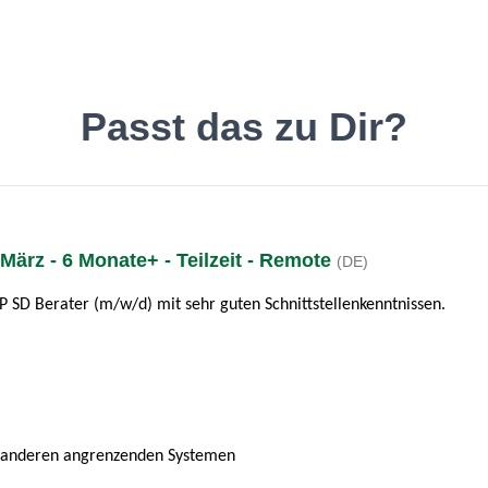
inde den Job, der Dir gefäll
Passt das zu Dir?
März - 6 Monate+ - Teilzeit - Remote
(DE)
Deutsch
O
P SD Berater (m/w/d) mit sehr guten Schnittstellenkenntnissen.
zu anderen angrenzenden Systemen