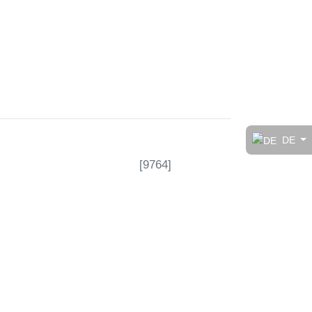
t!
DE
[
9764
]
rt