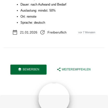
Dauer: nach Aufwand und Bedarf
Auslastung: mindst. 50%
Ort: remote
Sprache: deutsch
date_range
update
21.01.2026
Freiberuflich
vor 7 Monaten
layers
share
BEWERBEN
WEITEREMPFEHLEN