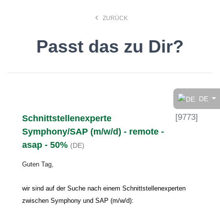
keyboard_arrow_left
ZURÜCK
Passt das zu Dir?
Finde den Job, der Dir
gefällt!
DE
[
9773
]
Schnittstellenexperte
search
Symphony/SAP (m/w/d) - remote -
asap - 50%
(DE)
Anstellungsart
Guten Tag,
Deutsch
wir sind auf der Suche nach einem Schnittstellenexperten
zwischen Symphony und SAP (m/w/d):
Ort