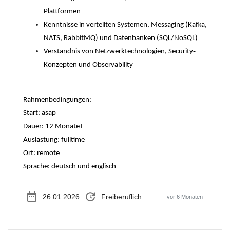
Plattformen
Kenntnisse in verteilten Systemen, Messaging (Kafka,
NATS, RabbitMQ) und Datenbanken (SQL/NoSQL)
-
Verständnis von Netzwerktechnologien, Security
Konzepten und Observability
Rahmenbedingungen:
Start: asap
Dauer: 12 Monate+
Auslastung: fulltime
Ort: remote
Sprache: deutsch und englisch
date_range
update
26.01.2026
Freiberuflich
vor 6 Monaten