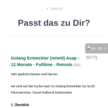
keyboard_arrow_left
ZURÜCK
Passt das zu Dir?
Finde den Job, der Dir
gefällt!
DE
[
9777
]
Golang Entwickler (m/w/d) Asap -
search
12 Monate - Fulltime - Remote
(DE)
Sehr geehrte Damen und Herren,
Anstellungsart
wir sind auf der Suche nach 2x Golang Entwickler (m/w/d) -
Deutsch
Microservices, Cloud-Native & Kubernetes
1. Überblick
Ort