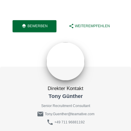
layers
share
BEWERBEN
WEITEREMPFEHLEN
Direkter Kontakt
Tony Günther
Senior Recruitment Consultant
mail
Tony.Guenther@teamative.com
phone
+49 711 96881192