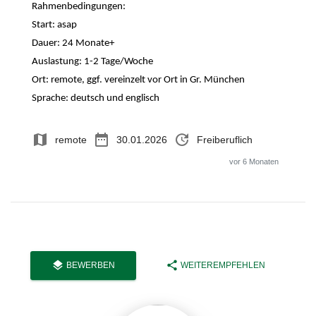
Rahmenbedingungen:
Start: asap
Dauer: 24 Monate+
Auslastung: 1-2 Tage/Woche
Ort: remote, ggf. vereinzelt vor Ort in Gr. München
Sprache: deutsch und englisch
map
date_range
update
remote
30.01.2026
Freiberuflich
vor 6 Monaten
layers
share
BEWERBEN
WEITEREMPFEHLEN