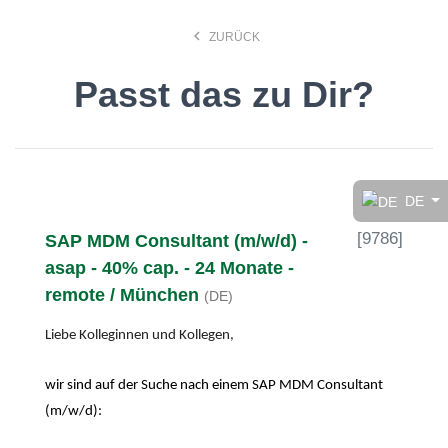
keyboard_arrow_left
ZURÜCK
Passt das zu Dir?
Finde den Job, der Dir
gefällt!
DE
[
9786
]
SAP MDM Consultant (m/w/d) -
search
asap - 40% cap. - 24 Monate -
remote / München
(DE)
Anstellungsart
Liebe Kolleginnen und Kollegen,
Deutsch
wir sind auf der Suche nach einem SAP MDM Consultant
(m/w/d):
Ort