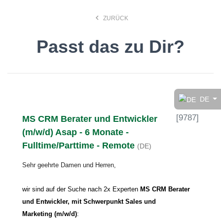
keyboard_arrow_left
ZURÜCK
Passt das zu Dir?
Finde den Job, der Dir
gefällt!
DE
[
9787
]
MS CRM Berater und Entwickler
search
(m/w/d) Asap - 6 Monate -
Fulltime/Parttime - Remote
(DE)
Anstellungsart
Sehr geehrte Damen und Herren,
Deutsch
wir sind auf der Suche nach 2x
Experten
MS CRM Berater
und Entwickler, mit Schwerpunkt Sales und
Marketing
(m/w/d)
:
Ort