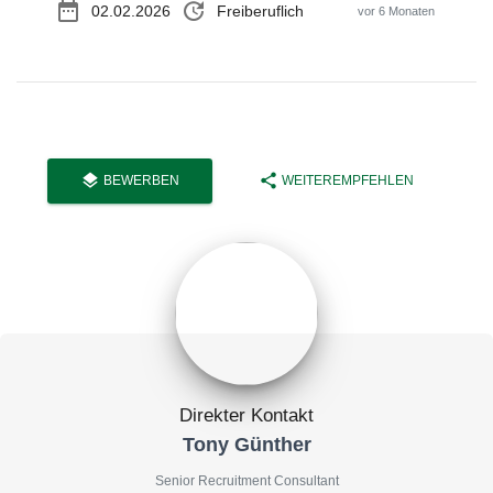
date_range
update
02.02.2026
Freiberuflich
vor 6 Monaten
layers
share
BEWERBEN
WEITEREMPFEHLEN
Direkter Kontakt
Tony Günther
Senior Recruitment Consultant