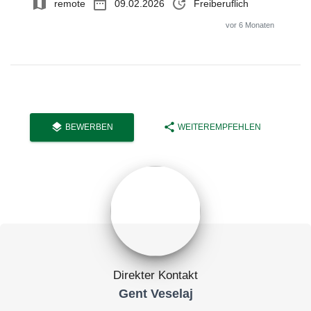
map
date_range
update
remote
09.02.2026
Freiberuflich
vor 6 Monaten
layers
share
BEWERBEN
WEITEREMPFEHLEN
Direkter Kontakt
Gent Veselaj