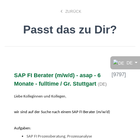
keyboard_arrow_left
ZURÜCK
Passt das zu Dir?
Finde den Job, der Dir
gefällt!
DE
[
9797
]
SAP FI Berater (m/w/d) - asap - 6
search
Monate - fulltime / Gr. Stuttgart
(DE)
Liebe Kolleginnen und Kollegen,
Anstellungsart
wir sind auf der Suche nach einem SAP FI Berater (m/w/d)
Deutsch
Aufgaben:
SAP FI Prozessberatung, Prozessanalyse
Ort