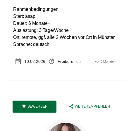
Rahmenbedingungen:
Start: asap
Dauer: 6 Monate+
Auslastung: 3 Tage/Woche
Ort: remote, ggf. alle 2 Wochen vor Ort in Münster
Sprache: deutsch
date_range
update
10.02.2026
Freiberuflich
vor 6 Monaten
layers
share
BEWERBEN
WEITEREMPFEHLEN