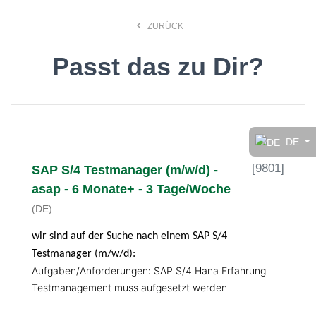
keyboard_arrow_left
ZURÜCK
Passt das zu Dir?
Finde den Job, der Dir
gefällt!
DE
[
9801
]
SAP S/4 Testmanager (m/w/d) -
search
asap - 6 Monate+ - 3 Tage/Woche
(DE)
Anstellungsart
wir sind auf der Suche nach einem SAP S/4
Testmanager (m/w/d):
Deutsch
Aufgaben/Anforderungen: SAP S/4 Hana Erfahrung
Testmanagement muss aufgesetzt werden
Ort