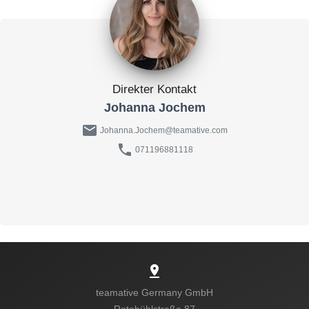
Direkter Kontakt
Johanna Jochem
mail
Johanna.Jochem@teamative.com
phone
071196881118
pin_drop
teamative Germany GmbH