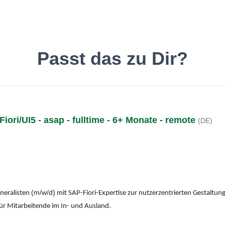
inde den Job, der Dir gefäll
Passt das zu Dir?
iori/UI5 - asap - fulltime - 6+ Monate - remote
(DE)
Deutsch
O
(
m/w/d)
neralisten
mit SAP-Fiori-Expertise zur nutzerzentrierten Gestaltun
r Mitarbeitende im In- und Ausland.