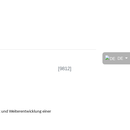
t!
DE
[
9812
]
rt
g und Weiterentwicklung einer