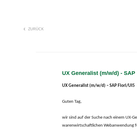
keyboard_arrow_left
ZURÜCK
F
search
UX Generalist (m/w/d) - SAP F
Anstellungsart
UX Generalist (m/w/d) – SAP Fiori/UI5
Guten Tag,
wir sind auf der Suche nach einem UX-Ge
warenwirtschaftlichen Webanwendung fü