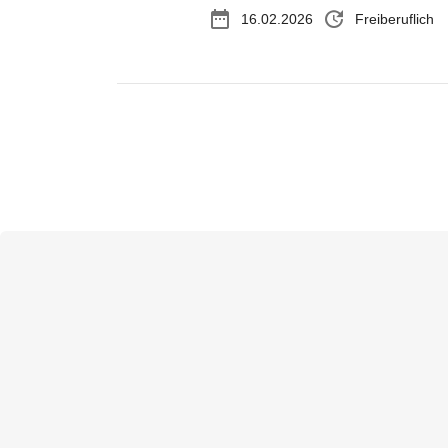
date_range
update
16.02.2026
Freiberuflich