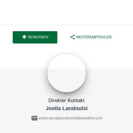
layers
share
BEWERBEN
WEITEREMPFEHLEN
Direkter Kontakt
Joella Landoulsi
mail
joella.stumpplandoulsi@teamative.com