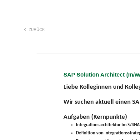
keyboard_arrow_left
ZURÜCK
F
search
SAP Solution Architect (m/w/
Anstellungsart
Liebe Kolleginnen und Kolle
Wir suchen aktuell einen SA
Aufgaben (Kernpunkte)
Integrationsarchitektur im S/4
Definition von Integrationsstrate