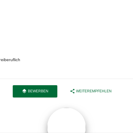
reiberuflich
layers
share
BEWERBEN
WEITEREMPFEHLEN