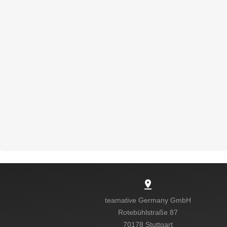
pin_drop
teamative Germany GmbH
Rotebühlstraße 87
70178 Stuttgart